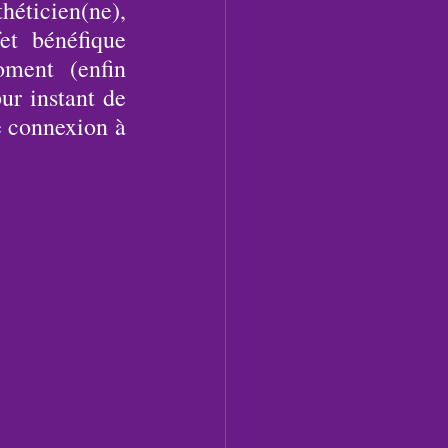
ticien(ne), 
et  bénéfique 
ment (enfin 
r instant de 
 connexion à 