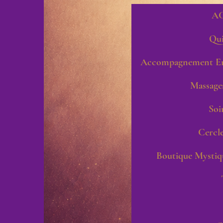
A
Qui
Accompagnement En
Massage
Soi
Cercle
Boutique Mysti