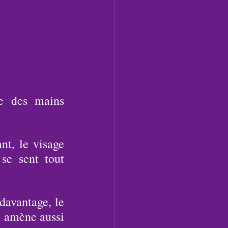
e des mains 
nt, le visage 
e sent tout 
davantage, le 
i amène aussi 