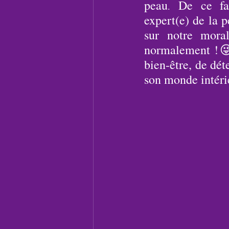
peau
 De ce fai
.
expert(e) de la p
sur notre mora
normalement !😜 
bien-être, de dé
son monde intérieu