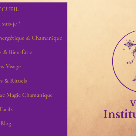
CCUEIL
 suis-je ?
ergétique & Chamanique
s & Bien-Être
ns Visage
s & Rituels
que Magie Chamanique
V
Tarifs
Instit
Blog