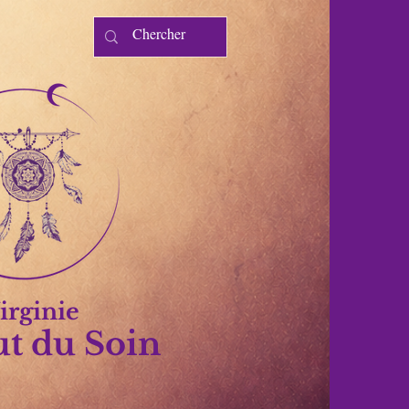
irginie
ut du Soin