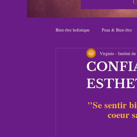
C
Bien-être holistique
Peau & Bien-être
Virginie - Institut 
CONFIA
ESTHE
"Se sentir b
coeur s