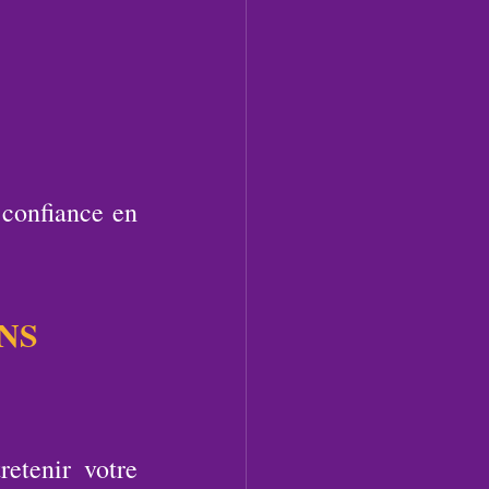
 confiance en 
NS 
etenir votre 