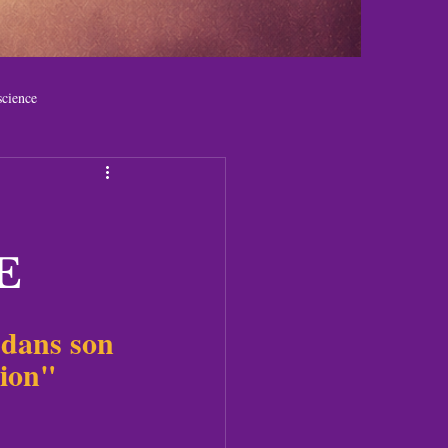
cience
E
 dans son 
tion"