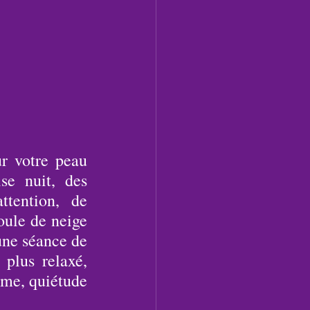
r votre peau 
e nuit, des 
tention, de 
oule de neige 
ne séance de 
plus relaxé, 
lme, quiétude 