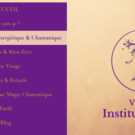
CCUEIL
 suis-je ?
ergétique & Chamanique
s & Bien-Être
ns Visage
s & Rituels
que Magie Chamanique
V
Tarifs
Instit
Blog