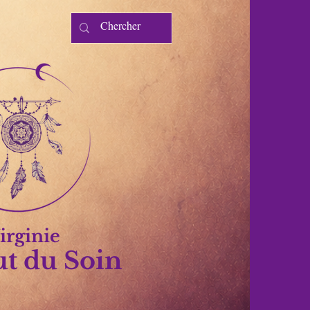
irginie
ut du Soin