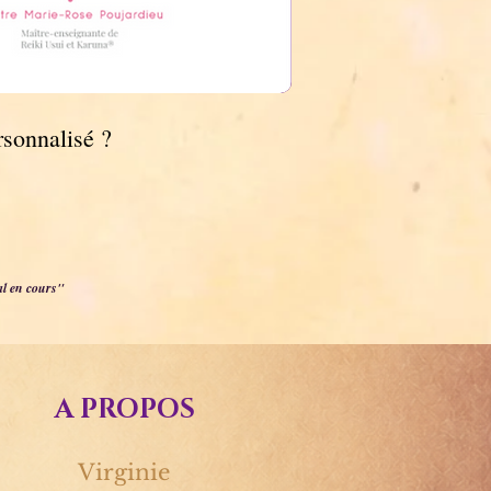
rsonnalisé ?
al en cours"
A PROPOS
Virginie