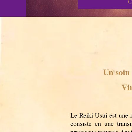
C
Un soin 
Vir
Le Reiki Usui est une 
consiste en une transm
processus naturels d'au