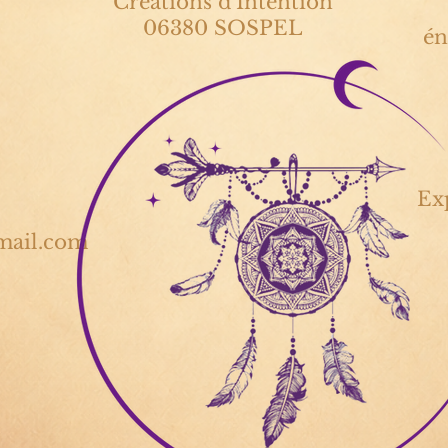
Créations d'Intention
06380 SOSPEL
én
Exp
mail.com