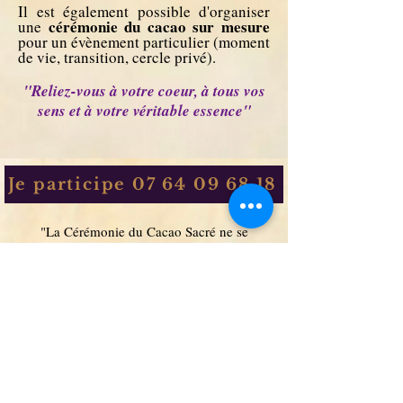
Il est également possible d'organiser
cérémonie du cacao sur mesure
une
pour un évènement particulier (moment
de vie, transition, cercle privé).
"Reliez-vous à votre coeur, à tous vos
sens et à votre véritable essence"
Laissez-vous transporter !
Je participe 07 64 09 68 18
"La Cérémonie du Cacao Sacré ne se
substitue pas à un traitement ou à un avis
médical"
INSTITUT DU SOIN
7 Place Saint Michel
06380 SOSPEL