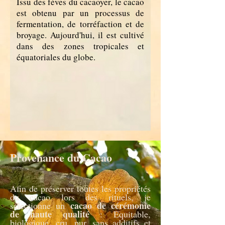
Issu des fèves du cacaoyer, le cacao
est obtenu par un processus de
fermentation, de torréfaction et de
broyage. Aujourd'hui, il est cultivé
dans des zones tropicales et
équatoriales du globe.
Provenance du Cacao
Afin de préserver toutes les propriétés
du cacao lors des rituels, je
cacao de cérémonie
sélectionne un
de haute qualité
: Equitable,
biologique, cru, pur, sans additifs et