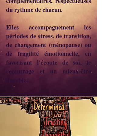
complémentaires, respectueuses
du rythme de chacun.
Elles accompagnement les
périodes de stress, de transition,
de changement (ménopause) ou
de fragilité émotionnelle, en
favorisant l'écoute de soi, le
recentrage et un mieux-être
durable.