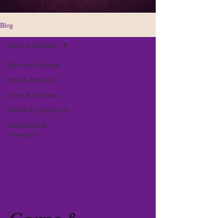
Blog
Corps & Emotions
Bien-être holistique
Peau & Bien-être
Corps & Emotions
Rituels & Expériences
Energétique &
Conscience